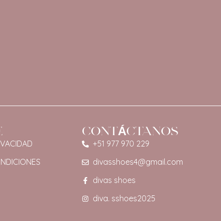
E
CONTÁCTANOS
IVACIDAD
+51 977 970 229
ONDICIONES
divasshoes4@gmail.com
divas shoes
diva. sshoes2025