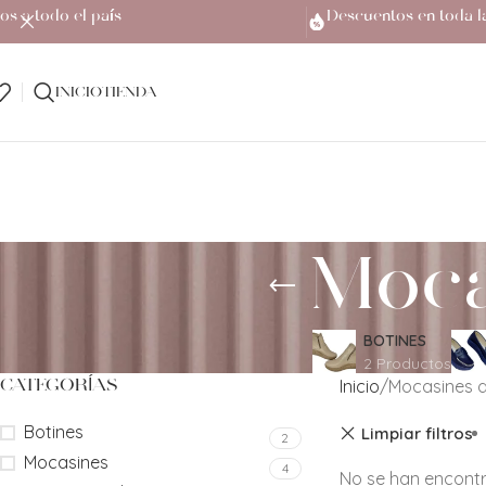
os a todo el país
Descuentos en toda l
INICIO
TIENDA
Moca
BOTINES
2 Productos
Inicio
Mocasines 
CATEGORÍAS
Botines
Limpiar filtros
2
Mocasines
4
No se han encontr