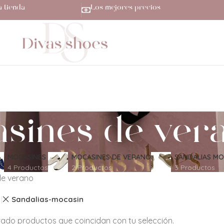
a tienda
Los mejores precios
sines de ver
MOCASINES
MOCASINES DE VERANO
SANDALIAS MO
4 Productos
2 Productos
3 Productos
de verano
Sandalias-mocasin
ado productos que coincidan con tu selección.