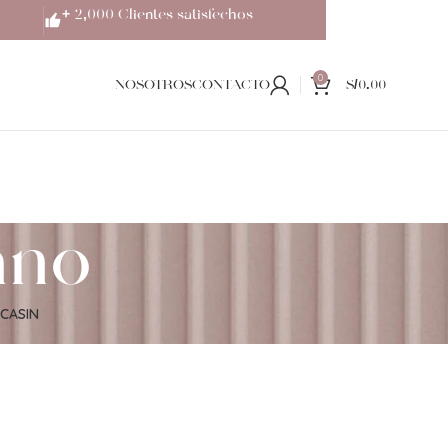
+ 2,000 Clientes satisfechos
0
NOSOTROS
CONTACTO
S/
0.00
ano
CASIN