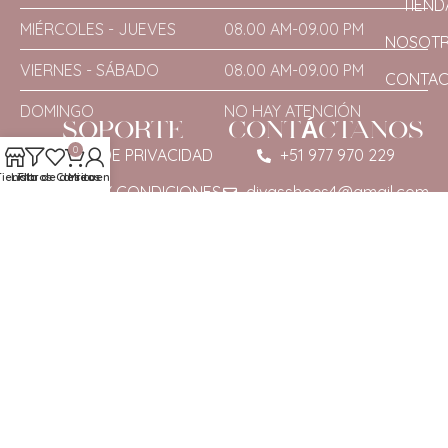
TIEND
MIÉRCOLES - JUEVES
08.00 AM-09.00 PM
NOSOT
VIERNES - SÁBADO
08.00 AM-09.00 PM
CONTA
DOMINGO
NO HAY ATENCIÓN
SOPORTE
CONTÁCTANOS
0
POLÍTICA DE PRIVACIDAD
+51 977 970 229
Tienda
Lista de deseos
Filtros
Carrito
Mi cuenta
TÉRMINOS Y CONDICIONES
divasshoes4@gmail.com
divas shoes
diva. sshoes2025
Copyright © Rlaurente. Todos los derechos
Reservados