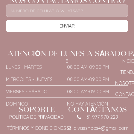
NOS CONTACTAMOS CONTIGO
ENVIAR
ATENCIÓN DE LUNES A SÀBADO
P
:
INICI
LUNES - MARTES
08.00 AM-09.00 PM
TIEND
MIÉRCOLES - JUEVES
08.00 AM-09.00 PM
NOSOT
VIERNES - SÁBADO
08.00 AM-09.00 PM
CONTA
DOMINGO
NO HAY ATENCIÓN
SOPORTE
CONTÁCTANOS
POLÍTICA DE PRIVACIDAD
+51 977 970 229
TÉRMINOS Y CONDICIONES
divasshoes4@gmail.com