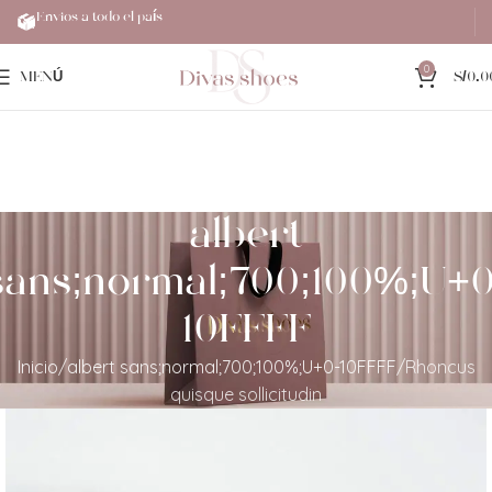
Envios a todo el país
0
MENÚ
S/
0.0
albert
sans;normal;700;100%;U+0
10FFFF
Inicio
albert sans;normal;700;100%;U+0-10FFFF
Rhoncus
quisque sollicitudin