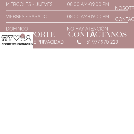
MIÉRCOLES - JUEVES
08.00 AM-09.00 PM
NOSOT
VIERNES - SÁBADO
08.00 AM-09.00 PM
CONTA
DOMINGO
NO HAY ATENCIÓN
SOPORTE
CONTÁCTANOS
0
POLÍTICA DE PRIVACIDAD
+51 977 970 229
Tienda
Lista de deseos
Filtros
Carrito
Mi cuenta
TÉRMINOS Y CONDICIONES
divasshoes4@gmail.com
divas shoes
diva. sshoes2025
Copyright © Rlaurente. Todos los derechos
Reservados