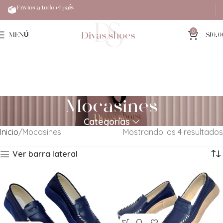
Envios a todo el país
0
MENÚ
S/
0.0
Mocasines
Categorías
Inicio
Mocasines
Mostrando los 4 resultados
Ver barra lateral