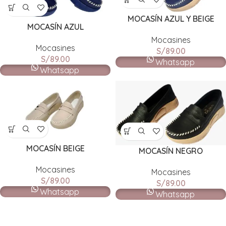
MOCASÍN AZUL Y BEIGE
MOCASÍN AZUL
Mocasines
Mocasines
S/
89.00
S/
89.00
Whatsapp
Whatsapp
MOCASÍN BEIGE
MOCASÍN NEGRO
Mocasines
Mocasines
S/
89.00
S/
89.00
Whatsapp
Whatsapp