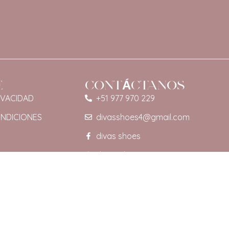
E
CONTÁCTANOS
IVACIDAD
+51 977 970 229
ONDICIONES
divasshoes4@gmail.com
divas shoes
diva. sshoes2025