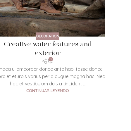
DECORATION
Creative water features and
exterior
0
haca ullamcorper donec ante habi tasse donec
rdiet eturpis varius per a augue magna hac. Nec
hac et vestibulum duis a tincidunt ...
CONTINUAR LEYENDO