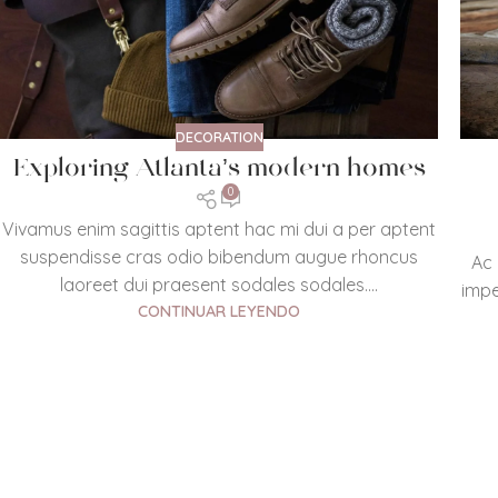
DECORATION
Exploring Atlanta’s modern homes
0
Vivamus enim sagittis aptent hac mi dui a per aptent
suspendisse cras odio bibendum augue rhoncus
Ac 
laoreet dui praesent sodales sodales....
impe
CONTINUAR LEYENDO