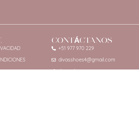
E
CONTÁCTANOS
IVACIDAD
+51 977 970 229
ONDICIONES
divasshoes4@gmail.com
divas shoes
diva. sshoes2025