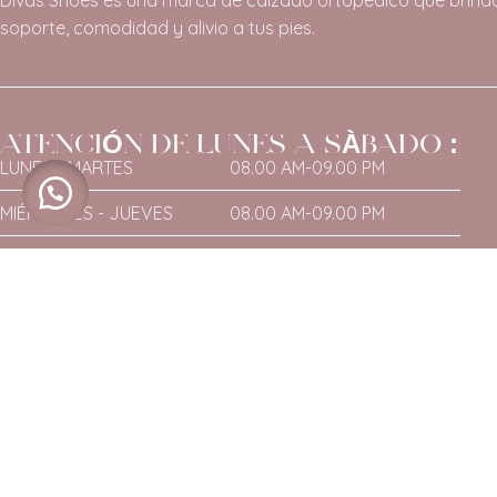
Divas Shoes es una marca de calzado ortopédico que brind
soporte, comodidad y alivio a tus pies.
ATENCIÓN DE LUNES A SÀBADO :
LUNES - MARTES
08.00 AM-09.00 PM
MIÉRCOLES - JUEVES
08.00 AM-09.00 PM
VIERNES - SÁBADO
08.00 AM-09.00 PM
DOMINGO
NO HAY ATENCIÓN
Copyright © Rlaurente. Todos los derechos Reservados