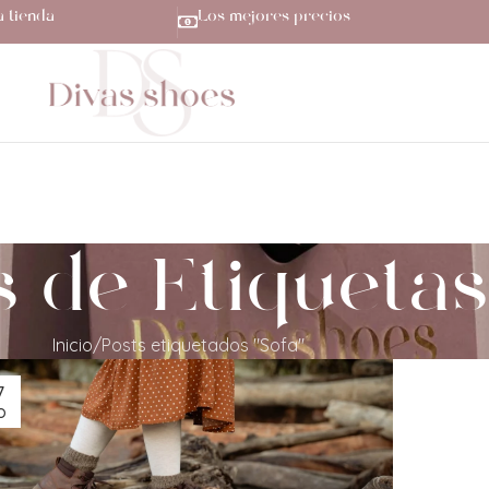
a tienda
Los mejores precios
 de Etiquetas
Inicio
Posts etiquetados "Sofa"
7
O